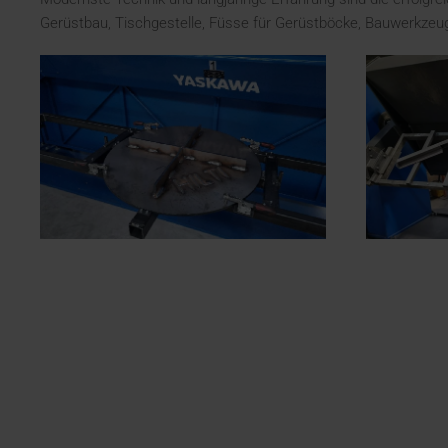
Gerüstbau, Tischgestelle, Füsse für Gerüstböcke, Bauwerkzeug