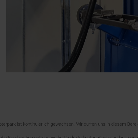
terpark ist kontinuierlich gewachsen. Wir dürfen uns in diesem Berei
eiche Kombination mit der wir die Produkte kostengünstig und in Top