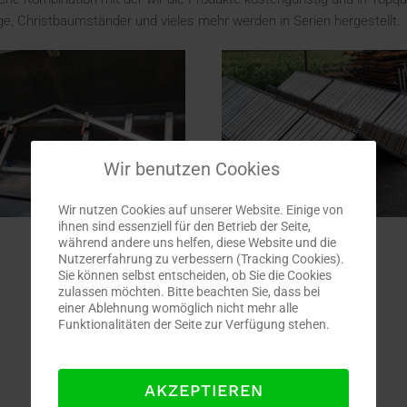
e, Christbaumständer und vieles mehr werden in Serien hergestellt.
Wir benutzen Cookies
Wir nutzen Cookies auf unserer Website. Einige von
ihnen sind essenziell für den Betrieb der Seite,
während andere uns helfen, diese Website und die
Nutzererfahrung zu verbessern (Tracking Cookies).
Sie können selbst entscheiden, ob Sie die Cookies
zulassen möchten. Bitte beachten Sie, dass bei
einer Ablehnung womöglich nicht mehr alle
Funktionalitäten der Seite zur Verfügung stehen.
AKZEPTIEREN