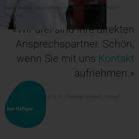
Romy Bucher
| Geschäftsleitung | Buchhaltung | Verkauf |
Personal
«Wir drei sind Ihre direkten
Ansprechspartner. Schön,
wenn Sie mit uns
Kontakt
aufnehmen
.»
Ken Häfliger | STV GL | Planung | Einkauf | Verkauf