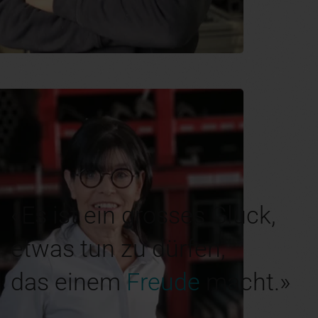
«Es ist ein grosses Glück,
etwas tun zu dürfen,
das einem
Freude
macht.»